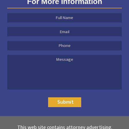
For More Information
Full
Name
*
Email
Address
*
Phone
Message
Submit
This web site contains attorney advertising.