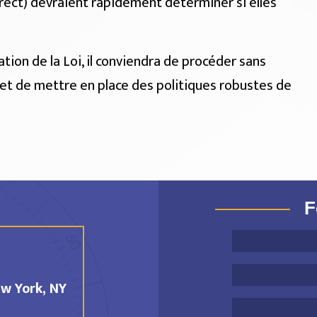
irect) devraient rapidement déterminer si elles
tion de la Loi, il conviendra de procéder sans
s et de mettre en place des politiques robustes de
F
w York, NY