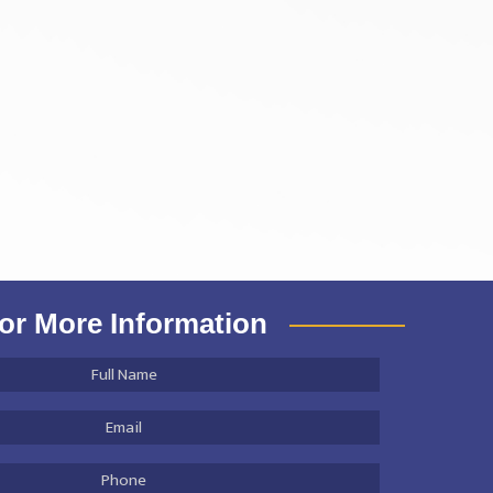
or More Information
Full
Name
*
Email
Address
*
Phone