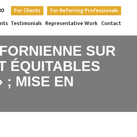
30
For Clients
For Referring Professionals
nts
Testimonials
Representative Work
Contact
IFORNIENNE SUR
T ÉQUITABLES
 ; MISE EN